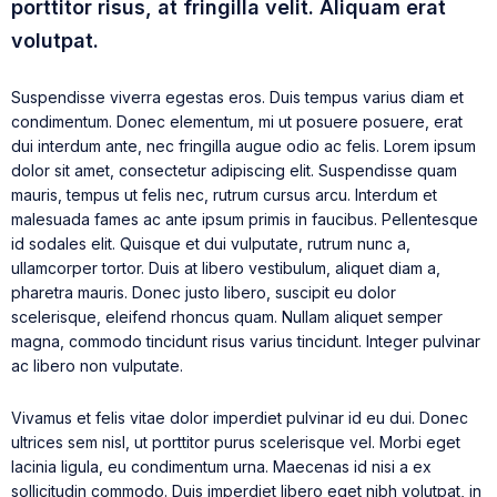
porttitor risus, at fringilla velit. Aliquam erat
volutpat.
Suspendisse viverra egestas eros. Duis tempus varius diam et
condimentum. Donec elementum, mi ut posuere posuere, erat
dui interdum ante, nec fringilla augue odio ac felis. Lorem ipsum
dolor sit amet, consectetur adipiscing elit. Suspendisse quam
mauris, tempus ut felis nec, rutrum cursus arcu. Interdum et
malesuada fames ac ante ipsum primis in faucibus. Pellentesque
id sodales elit. Quisque et dui vulputate, rutrum nunc a,
ullamcorper tortor. Duis at libero vestibulum, aliquet diam a,
pharetra mauris. Donec justo libero, suscipit eu dolor
scelerisque, eleifend rhoncus quam. Nullam aliquet semper
magna, commodo tincidunt risus varius tincidunt. Integer pulvinar
ac libero non vulputate.
Vivamus et felis vitae dolor imperdiet pulvinar id eu dui. Donec
ultrices sem nisl, ut porttitor purus scelerisque vel. Morbi eget
lacinia ligula, eu condimentum urna. Maecenas id nisi a ex
sollicitudin commodo. Duis imperdiet libero eget nibh volutpat, in