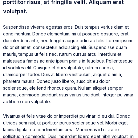
porttitor risus, at fringilla velit. Aliquam erat
volutpat.
Suspendisse viverra egestas eros. Duis tempus varius diam et
condimentum. Donec elementum, mi ut posuere posuere, erat
dui interdum ante, nec fringilla augue odio ac felis. Lorem ipsum
dolor sit amet, consectetur adipiscing elit. Suspendisse quam
mauris, tempus ut felis nec, rutrum cursus arcu. Interdum et
malesuada fames ac ante ipsum primis in faucibus. Pellentesque
id sodales elit. Quisque et dui vulputate, rutrum nunc a,
ullamcorper tortor. Duis at libero vestibulum, aliquet diam a,
pharetra mauris. Donec justo libero, suscipit eu dolor
scelerisque, eleifend rhoncus quam. Nullam aliquet semper
magna, commodo tincidunt risus varius tincidunt. Integer pulvinar
ac libero non vulputate.
Vivamus et felis vitae dolor imperdiet pulvinar id eu dui. Donec
ultrices sem nisl, ut porttitor purus scelerisque vel. Morbi eget
lacinia ligula, eu condimentum urna. Maecenas id nisi a ex
sollicitudin commodo. Duis imperdiet libero eget nibh volutpat, in