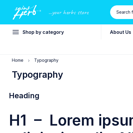
...your herbs store
Shop by category
About Us
Home
Typography
Typography
Heading
H1 – Lorem ipsum