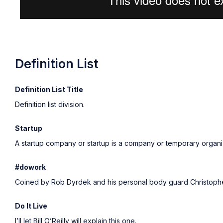
Definition List
Definition List Title
Definition list division.
Startup
A startup company or startup is a company or temporary organi
#dowork
Coined by Rob Dyrdek and his personal body guard Christopher 
Do It Live
I’ll let Bill O’Reilly will
explain
this one.