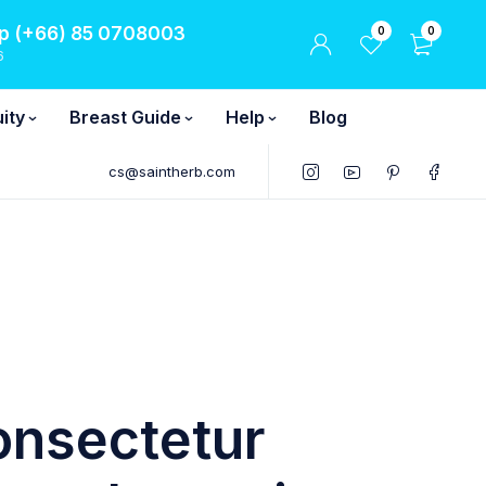
 (+66) 85 0708003
0
0
6
ity
Breast Guide
Help
Blog
cs@saintherb.com
onsectetur