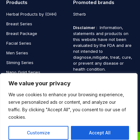
Products
Promoted brands
Herbal Products by (OHH)
Stherb
Breast Series
Disclaimer
: Information,
Breast Package
statements and products on
this website have not been
Facial Series
evaluated by the FDA and are
not intended to
Men Series
diagnose,mitigate, treat, cure,
Sliming Series
or prevent any disease or
health condition.
Nano Gold Series
Vagina Series
We value your privacy
We use cookies to enhance your browsing experience,
serve personalized ads or content, and analyze our
traffic. By clicking "Accept All", you consent to our use of
Copyright © 2025 SaintHerb. All Rights Reserved
cookies.
Contact
Contact Us
Customize
Accept All
Us
0
1