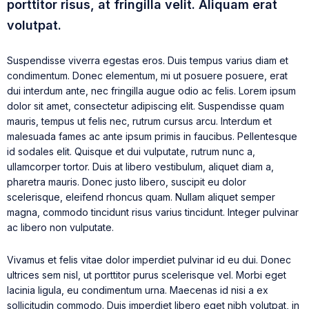
porttitor risus, at fringilla velit. Aliquam erat
volutpat.
Suspendisse viverra egestas eros. Duis tempus varius diam et
condimentum. Donec elementum, mi ut posuere posuere, erat
dui interdum ante, nec fringilla augue odio ac felis. Lorem ipsum
dolor sit amet, consectetur adipiscing elit. Suspendisse quam
mauris, tempus ut felis nec, rutrum cursus arcu. Interdum et
malesuada fames ac ante ipsum primis in faucibus. Pellentesque
id sodales elit. Quisque et dui vulputate, rutrum nunc a,
ullamcorper tortor. Duis at libero vestibulum, aliquet diam a,
pharetra mauris. Donec justo libero, suscipit eu dolor
scelerisque, eleifend rhoncus quam. Nullam aliquet semper
magna, commodo tincidunt risus varius tincidunt. Integer pulvinar
ac libero non vulputate.
Vivamus et felis vitae dolor imperdiet pulvinar id eu dui. Donec
ultrices sem nisl, ut porttitor purus scelerisque vel. Morbi eget
lacinia ligula, eu condimentum urna. Maecenas id nisi a ex
sollicitudin commodo. Duis imperdiet libero eget nibh volutpat, in