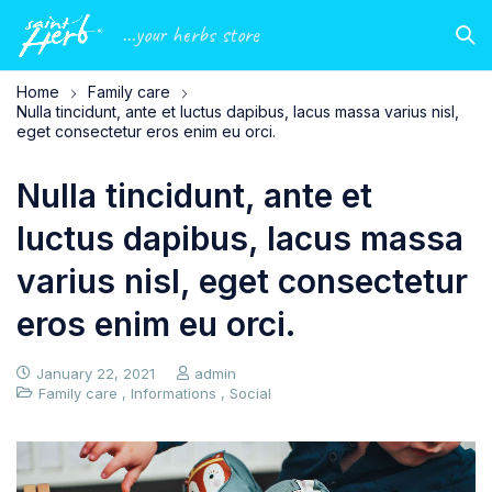
...your herbs store
Home
Family care
Nulla tincidunt, ante et luctus dapibus, lacus massa varius nisl,
eget consectetur eros enim eu orci.
Nulla tincidunt, ante et
luctus dapibus, lacus massa
varius nisl, eget consectetur
eros enim eu orci.
January 22, 2021
admin
Family care
,
Informations
,
Social